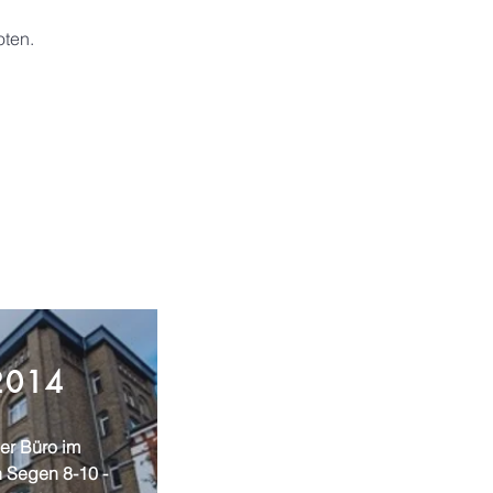
ten.
2014
er Büro im
 Segen 8-10 -