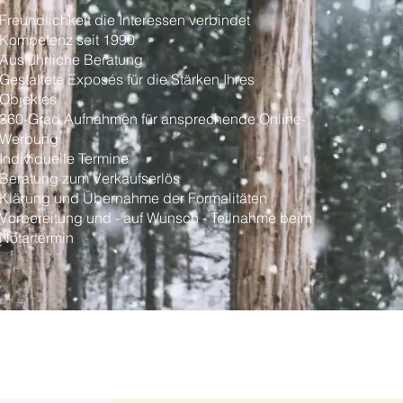
Freundlichkeit
die Interessen verbindet
Kompetenz seit 1990
Ausführliche Beratung
Gestaltete Exposés für die Stärken Ihres
Objektes
360-Grad Aufnahmen für ansprechende Online-
Werbung
Individuelle Termine
Beratung zum Verkaufserlös
Klärung und Übernahme der Formalitäten
Vorbereitung und - auf Wunsch - Teilnahme beim
Notartermin