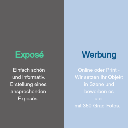
Exposé
Werbung
Einfach schön
Online oder Print -
und informativ
.
Wir setzen Ihr Objekt
Erstellung eines
in
Szene und
ansprechenden
bewerben es
Exposés.
u.a.
mit 360-Grad-Fotos.