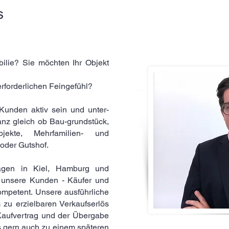
s
bilie?
Sie möchten Ihr Objekt
rforderlichen Feingefühl?
 Kunden aktiv sein und unter-
anz gleich ob Bau-grundstück,
jekte, Mehrfamilien- und
oder Gutshof.
Lagen in Kiel, Hamburg und
 unsere Kunden - Käufer und
ompetent. Unsere ausführliche
 zu erzielbaren Verkaufserlös
 Kaufvertrag und der Übergabe
s gern auch zu einem späteren